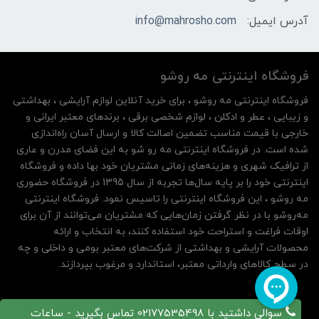
آدرس ایمیل:
info@mahrosho.com
فروشگاه اینترنتی مه‌ رو‌شو
فروشگاه اینترنتی مه‌ رو‌شو ، برای خرید آنلاین لوازم آرایشی ، بهداشتی
و زیبایی ، عطر و ادکلن ، لوازم شخصی برقی ، برندهای معتبر ایرانی و
خارجی با قیمت مناسب تضمین اصالت کالا و ارسال آسان راه‌اندازی
شده است. در فروشگاه اینترنتی مه رو شو به این فضای مدرن و عاری
از ترافیک شهری و هزینه‌های زمانی مشتریان خود بها داده و فروشگاه
اینترنتی خود را بر پایه سال‌ها تجربه از سال 1395 در فروشگاه حضوری
مه روشو ، این فروشگاه اینترنتی را تاسیس نمود. فروشگاه اینترنتی
مه‌رو‌شو با در نظر گرفتن زمان‌هایی که مشتریان می‌توانند از آن‌ برای
اوقات فراغت و استراحت خود استفاده کنند، به انتخاب و ارائه
محصولات آرایشی و بهداشتی از شرکت‌های معتبر بومی و داخلی و چه
در سطح کالاهای وارداتی معتبر، استاندارد و مرغوب بپردازند.
سوالی داشتید با 02177535498 تماس بگیرید - ساعات