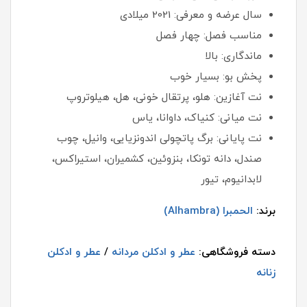
سال عرضه و معرفی: 2021 میلادی
مناسب فصل: چهار فصل
ماندگاری: بالا
پخش بو: بسیار خوب
نت آغازین: هلو، پرتقال خونی، هل، هیلوتروپ
نت میانی: کنیاک، داوانا، یاس
نت پایانی: برگ پاتچولی اندونزیایی، وانیل، چوب
صندل، دانه تونکا، بنزوئین، کشمیران، استیراکس،
لابدانیوم، تیور
برند:
الحمبرا (Alhambra)
دسته فروشگاهی:
عطر و ادکلن مردانه
/
عطر و ادکلن
زنانه