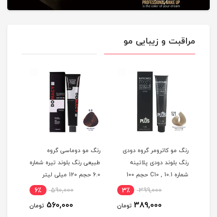
مراقبت و زیبایی مو
رنگ مو کاترومر گروه دودی
رنگ مو دوماسی گروه
رنگ م
ای
رنگ بلوند دودی پلاتینه
طبیعی رنگ بلوند تیره شماره
هایلا
 شماره 4.00
شماره C10 , 10.1 حجم 100
6.0 حجم 120 میلی لیتر
میلی لیتر
لیتر
6٪
590,000
3٪
399,000
6٪
560,000
389,000
ومان
تومان
تومان