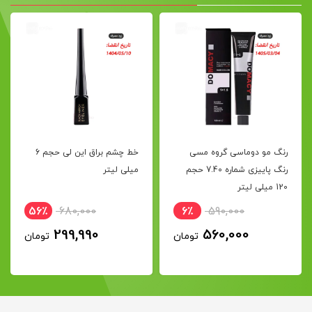
رنگ مو دوماسی گروه مسی
خط چشم براق این لی حجم 6
رنگ پاییزی شماره 7.40 حجم
میلی لیتر
120 میلی لیتر
56٪
680,000
6٪
590,000
299,990
560,000
تومان
تومان