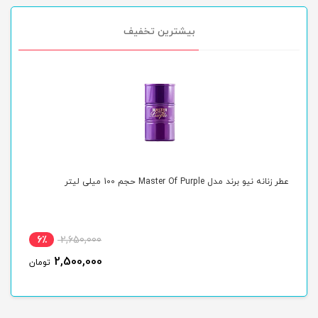
بیشترین تخفیف
عطر زنانه نیو برند مدل Master Of Purple حجم 100 میلی لیتر
عطر زن
6٪
2,650,000
2,500,000
ن
تومان