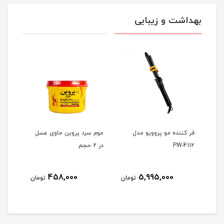
بهداشت و زیبایی
ین
فر کننده مو پروویو مدل
موم سرد پروین حاوی عسل
ژل اص
PW-4112
در 2 حجم
کاسپی
حجم 200 میلی لی
458,000
5,995,000
ومان
تومان
تومان