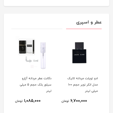
عطر و اسپری
ا
ادو تویلت مردانه لالیک
دکانت عطر مردانه آزارو
عطر 
ا مدل 212 VIP حجم 5
مدل انکر نویر حجم 100
سیلور بلک حجم 5 میلی
میلی لیتر
لیتر
میلی
1,085,000
6,700,000
مان
تومان
تومان