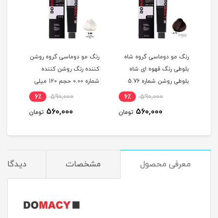
گ
رنگ مو دوماسی گروه شاه
رنگ مو دوماسی گروه روشن
رنگ 
بلوطی رنگ قهوه ای شاه
کننده رنگ روشن کننده
اکست
ربی شماره 6.603 حجم 120
بلوطی روشن شماره 5.76
شماره 0.00 حجم 120 میلی
حجم 120 میلی لیتر
لیتر
میلی
6٪
590,000
6٪
590,000
6
560,000
560,000
مان
تومان
تومان
معرفی محصول
مشخصات
دیدگاه‌ه