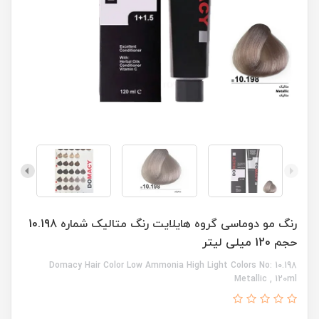
رنگ مو دوماسی گروه هایلایت رنگ متالیک شماره 10.198
حجم 120 میلی لیتر
Domacy Hair Color Low Ammonia High Light Colors No: 10.198
Metallic , 120ml