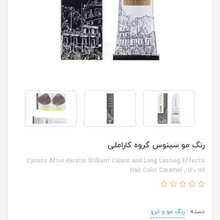
رنگ مو سینوس گروه کاراملی
Cynoss After Keratin Brilliant Colors and Long Lasting Effects
Hair Color Caramel , 120 ml
دسته :
رنگ مو و ابرو