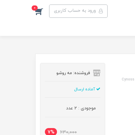
0
ورود به حساب کاربری
فروشنده: مه رو‌شو
Cynoss 
آماده ارسال
موجودی : 2 عدد
7%
630,000