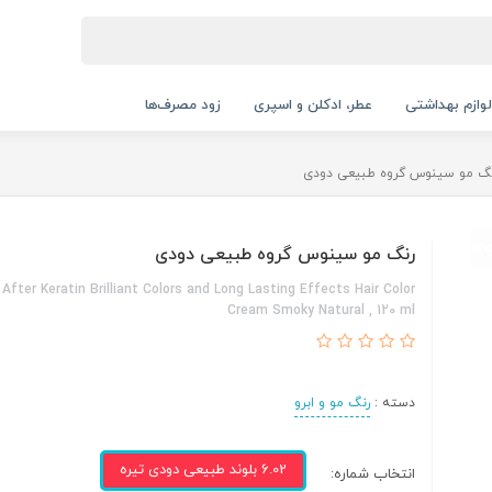
لوازم بهداشتی
عطر، ادکلن و اسپری
زود مصرف‌ها
گ مو سینوس گروه طبیعی دودی
رنگ مو سینوس گروه طبیعی دودی
After Keratin Brilliant Colors and Long Lasting Effects Hair Color
Cream Smoky Natural , 120 ml
دسته :
رنگ مو و ابرو
6.02 بلوند طبیعی دودی تیره
انتخاب شماره: