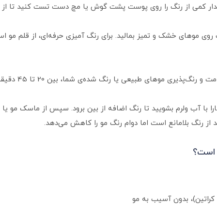
قدار کمی از رنگ را روی پوست پشت گوش یا مچ دست تست کنید تا ا
 روی موهای خشک و تمیز بمالید. برای رنگ آمیزی حرفه‌ای، از قلم مو ا
یعی یا رنگ شده‌ی شما، بین 20 تا 45 دقیقه صبر کنید تا رنگ به خوبی روی موها بنشیند.
 با آب ولرم بشویید تا رنگ اضافه از بین برود. سپس از ماسک مو یا ن
د از رنگ بلامانع است اما دوام رنگ مو را کاهش می‌دهد.
 است؟
 کراتین)، بدون آسیب به مو