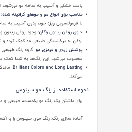
باعث خشکی و آسیب به ساقه مو می‌شود، اما
مناسب برای انواع مو و موهای کراتینه شده:
ا
با فرمولاسوین ویژه خود، بدون آسیب به ساختا
حاوی روغن زیتون وگان:
وجود روغن زیتون وگ
روغن به درخشندگی طبیعی مو کمک کرده و نر
پوشش زردی و قرمزی مو:
گروه رنگ
طبیعی د
محسوب می‌شود. این رنگ‌ها به شما کمک می‌
Brilliant Colors and Long Lasting:
ماندگا
می‌کند.
نحوه استفاده از رنگ مو سینوس:
برای داشتن یک رنگ مو یکدست، طبیعی و ماند
آماده سازی رنگ: رنگ موی سینوس را با اکسیدان مناسب (نسبت 1.5 به 1) ترکیب کنید و خوب