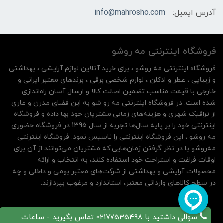
آدرس ایمیل:
info@mahrosho.com
فروشگاه اینترنتی مه‌ رو‌شو
فروشگاه اینترنتی مه‌ رو‌شو ، برای خرید آنلاین لوازم آرایشی ، بهداشتی
و زیبایی ، عطر و ادکلن ، لوازم شخصی برقی ، برندهای معتبر ایرانی و
خارجی با قیمت مناسب تضمین اصالت کالا و ارسال آسان راه‌اندازی
شده است. در فروشگاه اینترنتی مه رو شو به این فضای مدرن و عاری
از ترافیک شهری و هزینه‌های زمانی مشتریان خود بها داده و فروشگاه
اینترنتی خود را بر پایه سال‌ها تجربه از سال 1395 در فروشگاه حضوری
مه روشو ، این فروشگاه اینترنتی را تاسیس نمود. فروشگاه اینترنتی
مه‌رو‌شو با در نظر گرفتن زمان‌هایی که مشتریان می‌توانند از آن‌ برای
اوقات فراغت و استراحت خود استفاده کنند، به انتخاب و ارائه
محصولات آرایشی و بهداشتی از شرکت‌های معتبر بومی و داخلی و چه
در سطح کالاهای وارداتی معتبر، استاندارد و مرغوب بپردازند.
سوالی داشتید با 02177535498 تماس بگیرید - ساعات