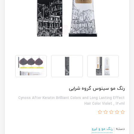
رنگ مو سینوس گروه شرابی
Cynoss After Keratin Brilliant Colors and Long Lasting Effect
Hair Color Violet , 120ml
دسته :
رنگ مو و ابرو