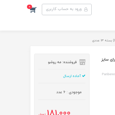
0
ورود به حساب کاربری
ای سایز
فروشنده: مه رو‌شو
Panberes
آماده ارسال
موجودی : 6 عدد
181,000
تومان