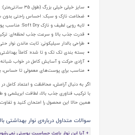
سایز خیلی خیلی بزرگ (طول ۳۵ سانتی‌متر): پوشش‌ دهی گسترده برای محافظت کامل در شب و روز.
ضخامت نازک و سبک: احساس راحتی بدون سن
لایه رویی لطیف و نازک Soft Dry: مناسب پوست‌های حساس، جلوگیری از خارش و التهاب.
قدرت جذب بالا و سرعت جذب لحظه‌ای: ترکیب
طراحی بالدار سیلیکونی: ثابت ماندن نوار حتی
بسته‌ بندی تک‌ تک و تا شده: کاملاً بهداشت
آزادی حرکت و آسایش کامل در خواب شبانه.
مناسب برای پوست‌های معمولی تا حساس، ب
اگر به دنبال آرامش، محافظت و اعتماد کامل در روزهای 
با ترکیب فناوری جذب بالا، لطافت ابریشمی و ط
همین حالا این محصول را امتحان کنید و تفاوت 
سوالات متداول درباره‌ی نوار بهداشتی ب
+ آیا این نوار باعث حساسیت پوستی نمی‌شود