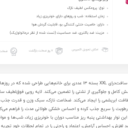
نوع: پرومکس لطیف نازک
زمان استفاده: شب و روزهای دارای خونریزی زیاد
دارای: خاصیت خنثی‌ کنندگی بو، قابلیت گردش هوا
مزیت: ضد باکتری، ضد حساسیت (تست شده از نظر درماتولوژیک)
امکان تحویل اکسپرس
۷ روز ضمانت بازگشت
ضمانت 
نوار بهداشتی پرومکس لطیف نازک پنبه‌ ریز مدل سافت‌درای XXL بسته ۱۳ عددی برای
پوشش کامل و جلوگیری از نشتی را تضمین می‌کند. لایه رویی فوق‌لطیف 
 ابریشمی را ایجاد می‌کند. ضخامت نازک، سبک وزن و قدرت جذب بالا، 
رطوبت را سریع جذب کرده و احساس خشکی طولانی‌ مدت را فراهم می‌کند
ین نوار بهداشتی پنبه‌ ریز مناسب دوران با خونریزی زیاد، شب‌ها و موا
 لغزش، احساس آرامش، اعتماد و راحتی را در تمام لحظات خود تجربه ک