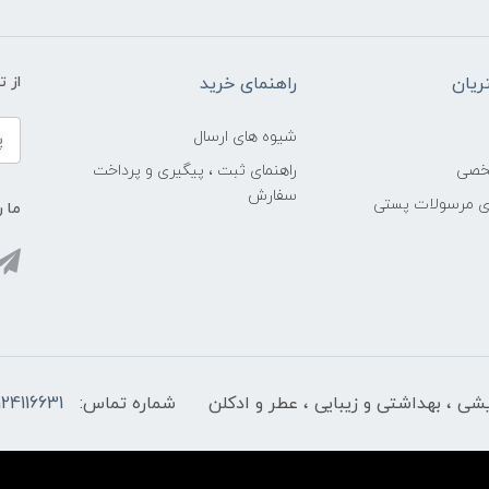
یان
راهنمای خرید
از 
شیوه های ارسال
خصی
راهنمای ثبت ، پیگیری و پرداخت
سفارش
ری مرسولات پستی
ما ر
ایشی ، بهداشتی و زیبایی ، عطر و ادکلن
شماره تماس:
124116631