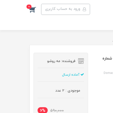
0
ورود به حساب کاربری
شماره
فروشنده: مه رو‌شو
Domacy
آماده ارسال
موجودی : 2 عدد
6%
590,000