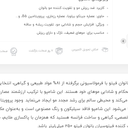
کاربرد: ضد ریزش مو و تقویت کننده مو بانوان
حاوی: عصاره جینکو بیلوبا، عصاره رزماری، پروویتامین B5، و...
ویژگی: افزایش حجم و شادابی مو، تقویت ریشه و ساقه
مناسب برای: موهای ضعیف، نازک و دارای ریزش
امکان تحویل اکسپرس
۷ روز ضمانت بازگشت
ضمانت 
شامپو ضد ریزش و تقویت کننده مو فیتوسیان بانوان فیتو با فرمولاس
م و شادابی موهای خود هستند. این شامپو با ترکیب ارزشمند عصاره 
می‌شود. این شامپو فاقد سیلیکون و رنگ مصنوعی است و به‌عنوان مکمل
ی تخصصی، گیاهی و ساخت فرانسه هستید که همزمان با پاکسازی ملایم، 
ان بانوان فیتو 250 میلی‌لیتر باشد.