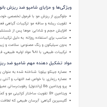
ویژگی‌ها و مزایای شامپو ضد ریزش بانوا
جلوگیری از ریزش مو: با فرمول تخصصی خود، 
تقویت ریشه و ساقه مو: ترکیبات گیاهی فعا
افزایش حجم و شادابی: موها پس از شستشو پر 
مناسب برای استفاده روزانه: به دلیل ترکیبا
بدون سیلیکون و رنگ مصنوعی: سلامت و زیبا
ترکیبات طبیعی: با ۸۱% مواد اولیه طبیعی، فیتوسیان انتخاب ایمنی برای مو و پوست سر است
مواد تشکیل دهنده مهم شامپو ضد ریزش Phyto بانوان فیتو
عصاره جینکو بیلوبا: شناخته شده به عنوان 
عصاره رزماری: با خواص ضد التهاب و آنتی‌ 
پرو ویتامین B5 (پانتنول): رطوبت‌رسانی عمیق به تارهای مو، افزایش نرمی و انعطاف‌پذیری مو
ویتامین B6: تقویت ساختار کراتینی مو و کمک به کاهش ریزش
گلیسیرین گیاهی: آبرسان طبیعی که لطافت و