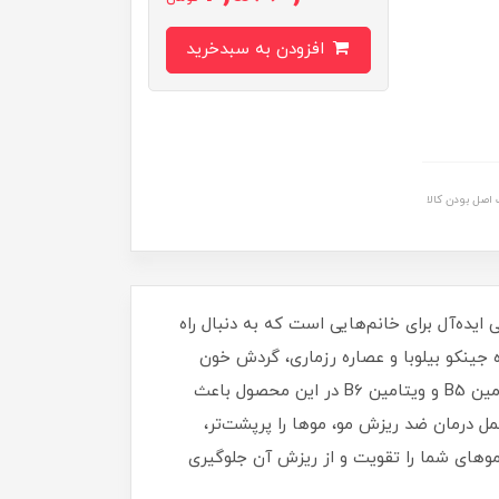
افزودن به سبدخرید
اصل بودن کالا
یونی برگرفته از 81% مواد طبیعی و گیاهی، انتخابی ایده‌آل برای خانم‌هایی است که به دنبال راه
جینکو بیلوبا و عصاره رزماری، گردش خون
پوست سر را بهبود می‌دهد، فولیکول‌ها را تقویت می‌کند و محیطی سالم برای رشد مجدد مو ایجاد می‌نماید. وجود پروویتامین B5 و ویتامین B6 در این محصول باعث
 درمان ضد ریزش مو، موها را پرپشت‌تر،
موهای شما را تقویت و از ریزش آن جلوگیری