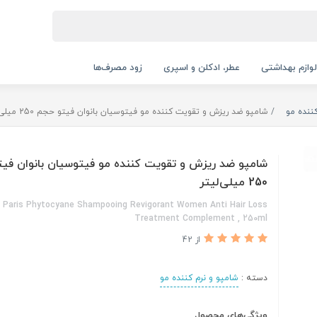
لوازم بهداشتی
عطر، ادکلن و اسپری
زود مصرف‌ها
ننده مو
شامپو ضد ریزش و تقویت کننده مو فیتوسیان بانوان فیتو حجم 250 میلی‌لیتر
شامپو ضد ریزش و تقویت کننده مو فیتوسیان بانوان فی
250 میلی‌لیتر
 Paris Phytocyane Shampooing Revigorant Women Anti Hair Loss
Treatment Complement , 250ml
از 42
دسته :
شامپو و نرم کننده مو
ویژگی‌های محصول