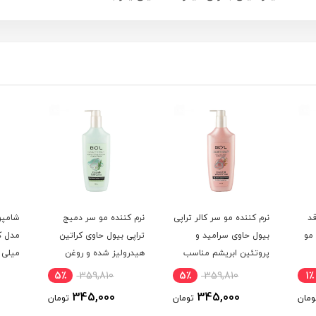
اقد
نرم کننده مو سر کالر تراپی
نرم کننده مو سر دمیج
شامپو
مو
بیول حاوی سرامید و
تراپی بیول حاوی کراتین
پروتئین ابریشم مناسب
هیدرولیز شده و روغن
میلی ل
موهای رنگ و دکلره شده
دانه کینوا مناسب موهای
5٪
359,810
5٪
359,810
1٪
بدون سولفات حجم 300
خشک و شکننده و آسیب
345,000
345,000
ومان
تومان
تومان
میلی لیتر
دیده بدون سولفات حجم