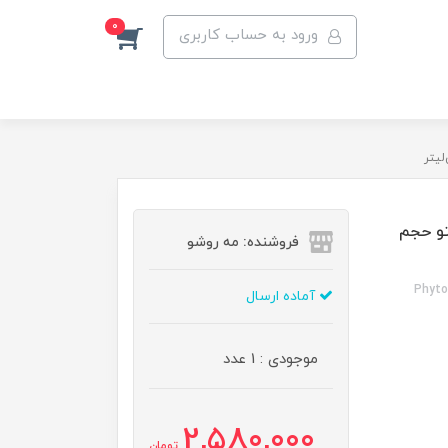
0
ورود به حساب کاربری
تو حجم
فروشنده: مه رو‌شو
Phyto
آماده ارسال
موجودی : 1 عدد
2,580,000
تومان