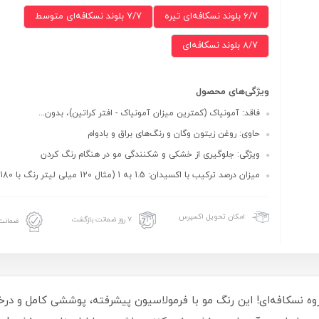
6/7 بلوند نسکافه‌ای تیره
7/7 بلوند نسکافه‌ای متوسط
8/7 بلوند نسکافه‌ای
ویژگی‌های محصول
فاقد: آمونیاک (کمترین میزان آمونیاک - افتر کراتین)، بدون...
حاوی: روغن زیتون وگان و رنگ‌های براق و بادوام
ویژگی: جلوگیری از خشکی و شکنندگی مو در هنگام رنگ کردن
میزان درصد ترکیب با اکسیدان: 1.5 به 1 (مثال 120 میلی لیتر رنگ با 180 میلی لیتر...
امکان تحویل اکسپرس
۷ روز ضمانت بازگشت
ضمانت 
وه نسکافه‌ای! این رنگ مو با فرمولاسیون پیشرفته، پوششی کامل و درخش