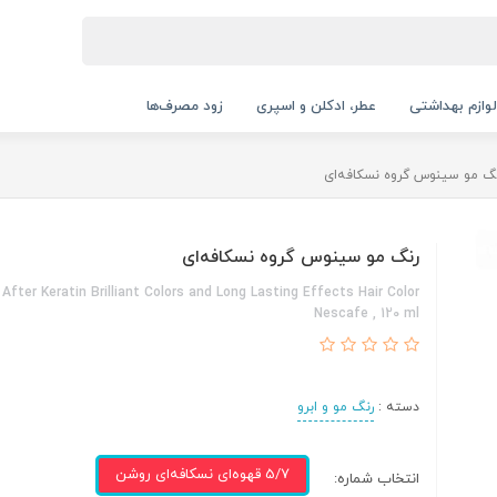
لوازم بهداشتی
عطر، ادکلن و اسپری
زود مصرف‌ها
گ مو سینوس گروه نسکافه‌ای
رنگ مو سینوس گروه نسکافه‌ای
After Keratin Brilliant Colors and Long Lasting Effects Hair Color
Nescafe , 120 ml
دسته :
رنگ مو و ابرو
5/7 قهوه‌ای نسکافه‌ای روشن
انتخاب شماره: