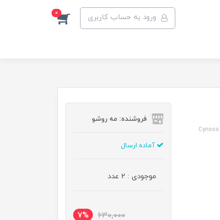
0
ورود به حساب کاربری
فروشنده: مه رو‌شو
Cynoss 
آماده ارسال
موجودی : 2 عدد
7%
630,000