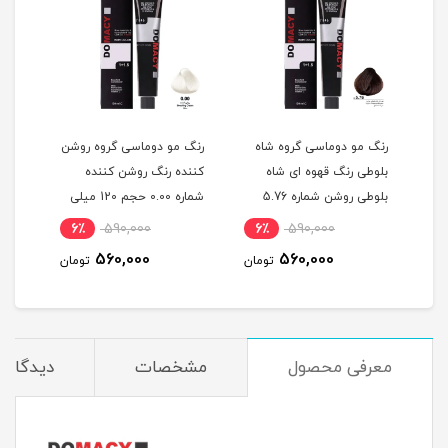
گ
رنگ مو دوماسی گروه شاه
رنگ مو دوماسی گروه روشن
رنگ 
بلوطی رنگ قهوه ای شاه
کننده رنگ روشن کننده
اکست
ربی شماره 6.603 حجم 120
بلوطی روشن شماره 5.76
شماره 0.00 حجم 120 میلی
حجم 120 میلی لیتر
لیتر
میلی
6٪
590,000
6٪
590,000
6
560,000
560,000
مان
تومان
تومان
معرفی محصول
مشخصات
دیدگاه‌ه