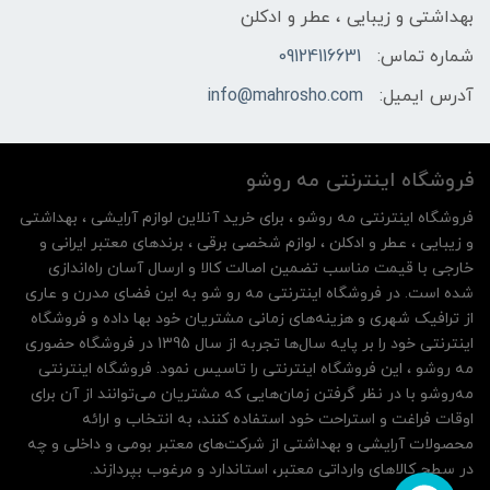
بهداشتی و زیبایی ، عطر و ادکلن
شماره تماس:
09124116631
آدرس ایمیل:
info@mahrosho.com
فروشگاه اینترنتی مه‌ رو‌شو
فروشگاه اینترنتی مه‌ رو‌شو ، برای خرید آنلاین لوازم آرایشی ، بهداشتی
و زیبایی ، عطر و ادکلن ، لوازم شخصی برقی ، برندهای معتبر ایرانی و
خارجی با قیمت مناسب تضمین اصالت کالا و ارسال آسان راه‌اندازی
شده است. در فروشگاه اینترنتی مه رو شو به این فضای مدرن و عاری
از ترافیک شهری و هزینه‌های زمانی مشتریان خود بها داده و فروشگاه
اینترنتی خود را بر پایه سال‌ها تجربه از سال 1395 در فروشگاه حضوری
مه روشو ، این فروشگاه اینترنتی را تاسیس نمود. فروشگاه اینترنتی
مه‌رو‌شو با در نظر گرفتن زمان‌هایی که مشتریان می‌توانند از آن‌ برای
اوقات فراغت و استراحت خود استفاده کنند، به انتخاب و ارائه
محصولات آرایشی و بهداشتی از شرکت‌های معتبر بومی و داخلی و چه
در سطح کالاهای وارداتی معتبر، استاندارد و مرغوب بپردازند.