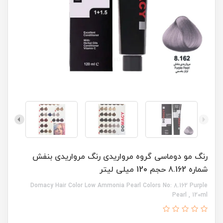
رنگ مو دوماسی گروه مرواریدی رنگ مرواریدی بنفش
شماره 8.162 حجم 120 میلی لیتر
Domacy Hair Color Low Ammonia Pearl Colors No: 8.162 Purple
Pearl , 120ml