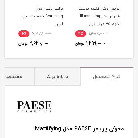
ل
پرایمر روشن کننده پوست
پرایمر پایس مدل
پرای
فلورمار مدل Illuminating
Correcting حجم 30 میلی
حجم 35 میلی لیتر
لیتر
لیتر
6٪
2,778,000
11٪
1,458,000
11
2,620,000
1,299,000
مان
تومان
تومان
شرح محصول
درباره برند
مشخصات
معرفی پرایمر PAESE مدل Mattifying: