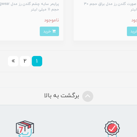
پرایمر صورت گلدن رز مدل براق حجم 30
پرایمر سایه چشم گلدن ر
یتر
حجم 11 میلی لیتر
ود
ناموجود
خرید
2
1
برگشت به بالا