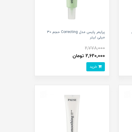
پرایمر پایس مدل Correcting حجم 30
میلی لیتر
2,778,000
2,620,000 تومان
خرید