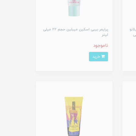
انو
پرایمر بیبی اسکین میبلین حجم 22 میلی
جم 30 میلی
لیتر
ناموجود
خرید