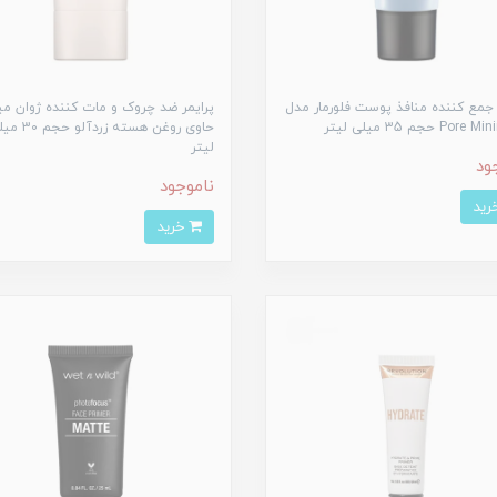
 جمع کننده منافذ پوست فلورمار مدل
پرایمر ضد چروک و مات کننده ژوان میل
Po حجم 35 میلی لیتر
حاوی روغن هسته زردآلو ح
لیتر
ود
ناموجود
خرید