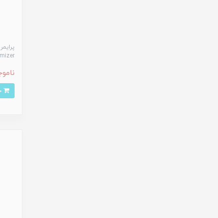
پرایمر
re Minimizer
ناموج
خرید