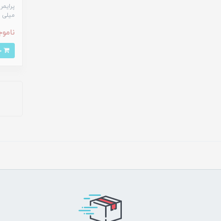
میلی ل
ناموج
خرید