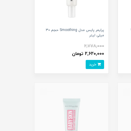
30
پرایمر پایس مدل Smoothing حجم 30
میلی لیتر
2,778,000
2,620,000 تومان
خرید