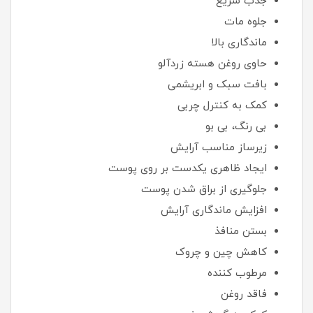
جذب سریع
جلوه مات
ماندگاری بالا
حاوی روغن هسته زردآلو
بافت سبک و ابریشمی
کمک به کنترل چربی
بی رنگ، بی بو
زیرساز مناسب آرایش
ایجاد ظاهری یکدست بر روی پوست
جلوگیری از براق شدن پوست
افزایش ماندگاری آرایش
بستن منافذ
کاهش چین و چروک
مرطوب کننده
فاقد روغن