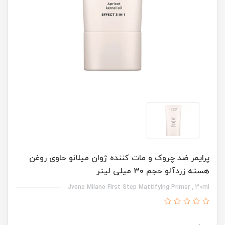
پرایمر ضد چروک و مات کننده ژوان میلانو حاوی روغن
هسته زردآلو حجم 30 میلی لیتر
Jvone Milano First Step Mattifying Primer , 30ml