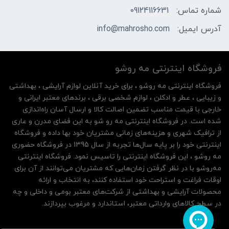
شماره تماس:
09124116631
آدرس ایمیل:
info@mahrosho.com
فروشگاه اینترنتی مه‌ رو‌شو
فروشگاه اینترنتی مه‌ رو‌شو ، برای خرید آنلاین لوازم آرایشی ، بهداشتی
و زیبایی ، عطر و ادکلن ، لوازم شخصی برقی ، برندهای معتبر ایرانی و
خارجی با قیمت مناسب تضمین اصالت کالا و ارسال آسان راه‌اندازی
شده است. در فروشگاه اینترنتی مه رو شو به این فضای مدرن و عاری
از ترافیک شهری و هزینه‌های زمانی مشتریان خود بها داده و فروشگاه
اینترنتی خود را بر پایه سال‌ها تجربه از سال 1395 در فروشگاه حضوری
مه روشو ، این فروشگاه اینترنتی را تاسیس نمود. فروشگاه اینترنتی
مه‌رو‌شو با در نظر گرفتن زمان‌هایی که مشتریان می‌توانند از آن‌ برای
اوقات فراغت و استراحت خود استفاده کنند، به انتخاب و ارائه
محصولات آرایشی و بهداشتی از شرکت‌های معتبر بومی و داخلی و چه
در سطح کالاهای وارداتی معتبر، استاندارد و مرغوب بپردازند.