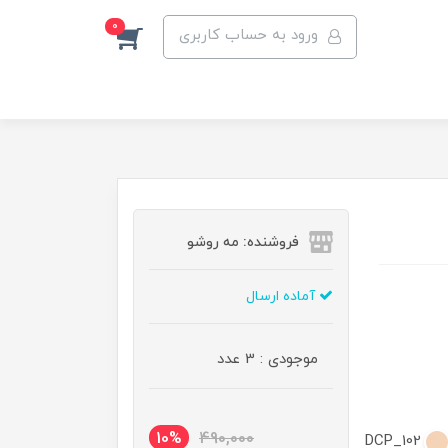
0
ورود به حساب کاربری
فروشنده: مه رو‌شو
آماده ارسال
موجودی : 3 عدد
10%
490,000
DCP_102