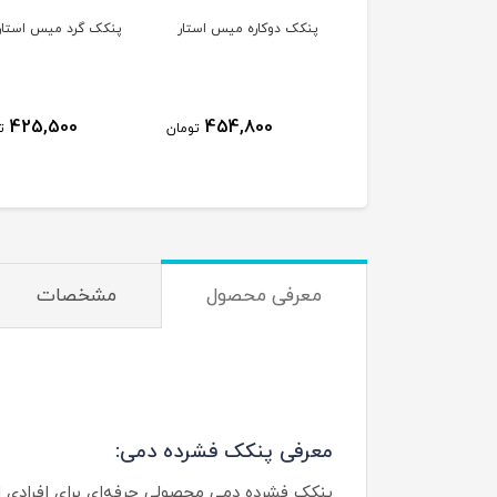
ک فشرده تایرا
پنکک دوکاره میس استار
پنکک گرد میس استار
9٪
1,550,000
425,500
454,800
تومان
ت
1,425,000
تومان
معرفی محصول
مشخصات
معرفی پنکک فشرده دمی:
پنکک فشرده دمی محصولی حرفه‌ای برای افرادی 