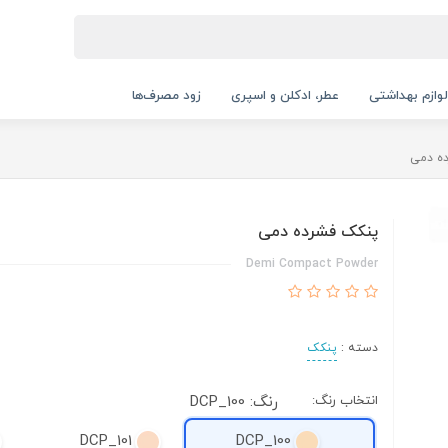
لوازم بهداشتی
عطر، ادکلن و اسپری
زود مصرف‌ها
ه دمی
پنکک فشرده دمی
Demi Compact Powder
دسته :
پنکک
انتخاب رنگ:
رنگ: DCP_100
DCP_101
DCP_100