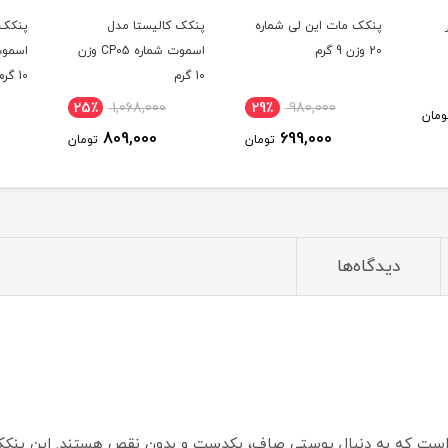
پنکک مات این لی شماره
پنکک کالیستا مدل
پنکک 
20 وزن 9 گرم
اسموت شماره CP05 وزن
10 گرم
10 گرم
25٪
1,068,000
29٪
980,000
ومان
809,000
699,000
تومان
تومان
دیدگاه‌ها
است که به دنبال پوستی صاف، یکدست و بدون نقص هستند. این پنکک با 