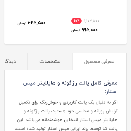
میس 
10٪
1,102,800
3
425,500
تومان
995,000
مان
تومان
معرفی محصول
مشخصات
دیدگاه‌ه
معرفی کامل پالت رژگونه و هایلایتر
میس
استار
:
اگر به‌ دنبال یک پالت کاربردی و خوش‌رنگ برای تکمیل
آرایش روزانه و مجلسی خود هستید، پالت رژگونه و
هایلایتر میس استار انتخابی هوشمندانه می‌باشد. این
پالت که توسط برند ایرانی میس استار تولید شده است،