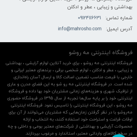
بهداشتی و زیبایی ، عطر و ادکلن
شماره تماس:
09124116631
آدرس ایمیل:
info@mahrosho.com
فروشگاه اینترنتی مه‌ رو‌شو
فروشگاه اینترنتی مه‌ رو‌شو ، برای خرید آنلاین لوازم آرایشی ، بهداشتی
و زیبایی ، عطر و ادکلن ، لوازم شخصی برقی ، برندهای معتبر ایرانی و
خارجی با قیمت مناسب تضمین اصالت کالا و ارسال آسان راه‌اندازی
شده است. در فروشگاه اینترنتی مه رو شو به این فضای مدرن و عاری
از ترافیک شهری و هزینه‌های زمانی مشتریان خود بها داده و فروشگاه
اینترنتی خود را بر پایه سال‌ها تجربه از سال 1395 در فروشگاه حضوری
مه روشو ، این فروشگاه اینترنتی را تاسیس نمود. فروشگاه اینترنتی
مه‌رو‌شو با در نظر گرفتن زمان‌هایی که مشتریان می‌توانند از آن‌ برای
اوقات فراغت و استراحت خود استفاده کنند، به انتخاب و ارائه
محصولات آرایشی و بهداشتی از شرکت‌های معتبر بومی و داخلی و چه
در سطح کالاهای وارداتی معتبر، استاندارد و مرغوب بپردازند.