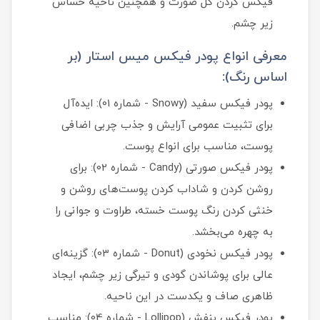
فیکس کردن کل صورت و همچنین ناحیه حساس
زیر چشم.
معرفی انواع پودر فیکس میس استار (بر
اساس رنگ):
پودر فیکس سفید (Snowy - شماره 01): ایده‌آل
برای تثبیت عمومی آرایش و جذب چربی اضافی
پوست، مناسب برای انواع پوست.
پودر فیکس صورتی (Candy - شماره 02): برای
روشن کردن و شاداب کردن پوست‌های روشن و
خنثی کردن رنگ پوست خسته، طراوت و جوانی را
به چهره می‌بخشد.
پودر فیکس نخودی (Donut - شماره 03): گزینه‌ای
عالی برای پوشاندن گودی و تیرگی زیر چشم، ایجاد
ظاهری صاف و یکدست در این ناحیه.
پودر فیکس بنفش (Lollipop - شماره 04): مناسب