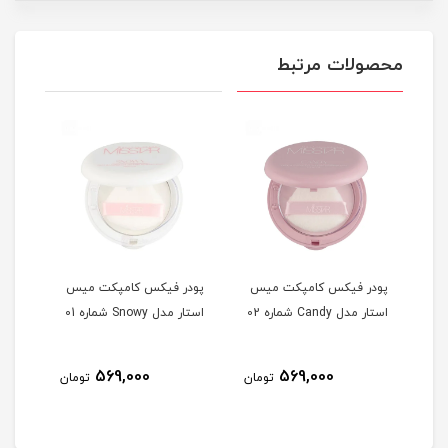
محصولات مرتبط
یس
پودر فیکس کامپکت میس
پودر فیکس کامپکت میس
اسپر
استار مدل Candy شماره 02
استار مدل Snowy شماره 01
Matte حجم 125 م
569,000
569,000
مان
تومان
تومان