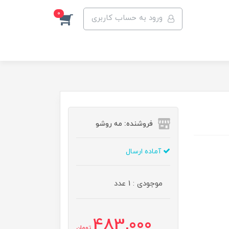
0
ورود به حساب کاربری
فروشنده: مه رو‌شو
آماده ارسال
موجودی : 1 عدد
483,000
تومان