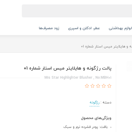
لوازم بهداشتی
عطر، ادکلن و اسپری
زود مصرف‌ها
ه و هایلایتر میس استار شماره 01
پالت رژگونه و هایلایتر میس استار شماره 01
Mis Star Highlighter Blusher , No:MBH01
دسته :
رژگونه
ویژگی‌های محصول
بافت: پودر فشرده نرم و سبک