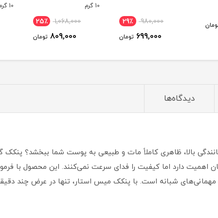
10 گرم
10 گرم
25٪
1,068,000
29٪
980,000
ومان
809,000
699,000
تومان
تومان
دیدگاه‌ها
نندگی بالا، ظاهری کاملاً مات و طبیعی به پوست شما ببخشد؟ پنکک گ
 اهمیت دارد اما کیفیت را فدای سرعت نمی‌کنند. این محصول با فرمولاسی
مهمانی‌های شبانه است. با پنکک میس استار، تنها در عرض چند دقیقه