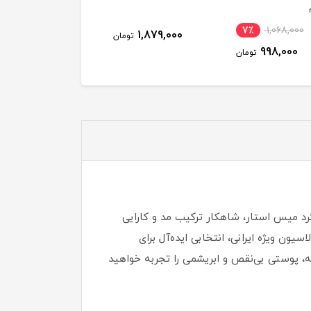
7٪
1,068,000
1,879,000
1,879,000
تومان
توم
998,000
تومان
رد میس استار، شاهکار ترکیب مد و کارایی
ون ویژه ایرانی، انتخابی ایده‌آل برای
، پوستی بی‌نقص و ابریشمی را تجربه خواهید