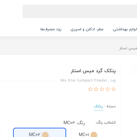
لوازم بهداشتی
عطر، ادکلن و اسپری
زود مصرف‌ها
میس استار
پنکک گرد میس استار
Mis Star Compact Powder , 10g
دسته :
پنکک
انتخاب رنگ:
رنگ: MC02
MC02
MC01