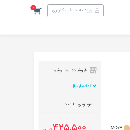
0
ورود به حساب کاربری
فروشنده: مه رو‌شو
آماده ارسال
موجودی : 1 عدد
425,500
MC03
تومان