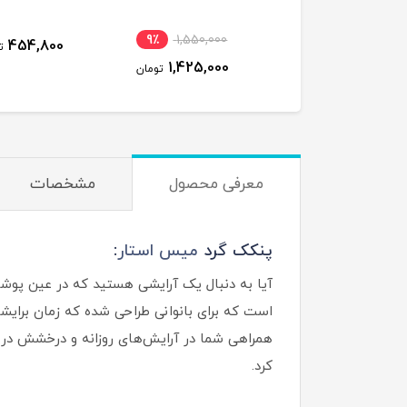
9٪
1,550,000
10٪
490,000
454,800
ت
1,425,000
444,000
تومان
تومان
معرفی محصول
مشخصات
پنکک گرد
میس استار
:
آیا به دنبال یک آرایشی هستید که در عین پوشا
است که برای بانوانی طراحی شده که زمان برایشان
همراهی شما در آرایش‌های روزانه و درخشش در 
کرد.