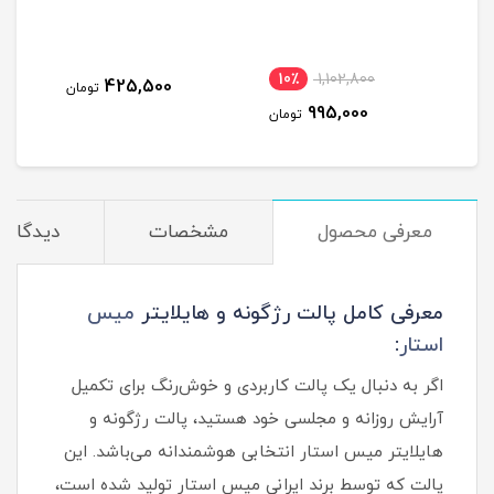
میس 
10٪
1,102,800
3
425,500
تومان
995,000
مان
تومان
معرفی محصول
مشخصات
دیدگاه‌ه
معرفی کامل پالت رژگونه و هایلایتر
میس
استار
:
اگر به‌ دنبال یک پالت کاربردی و خوش‌رنگ برای تکمیل
آرایش روزانه و مجلسی خود هستید، پالت رژگونه و
هایلایتر میس استار انتخابی هوشمندانه می‌باشد. این
پالت که توسط برند ایرانی میس استار تولید شده است،