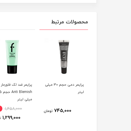
محصولات مرتبط
یمر هانتین مدل
پرایمر دمی حجم 30 میلی
پرایمر ضد لک فلورمار
فالیبل مات کننده حجم
لیتر
 Blemish
میلی لیتر
1,458,000
745,000
430,000
تومان
تومان
1,299,000
ت