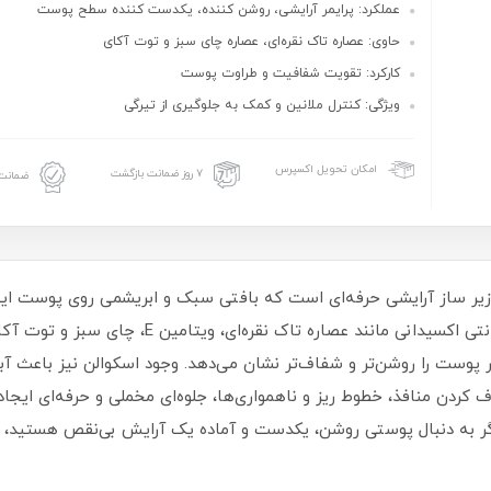
عملکرد: پرایمر آرایشی، روشن‌ کننده، یکدست کننده سطح پوست
حاوی: عصاره تاک نقره‌ای، عصاره چای سبز و توت آکای
کارکرد: تقویت شفافیت و طراوت پوست
ویژگی: کنترل ملانین و کمک به جلوگیری از تیرگی
امکان تحویل اکسپرس
۷ روز ضمانت بازگشت
ضمانت 
روشن‌ کننده فلورمار مدل Illuminating یک زیر ساز آرایشی حرفه‌ای است که بافتی سبک و ابریش
و درخشان آماده می‌سازد. این پرایمر با ترکیبات آنتی‌
 پوست را روشن‌تر و شفاف‌تر نشان می‌دهد. وجود اسکوالن نیز باعث آ
کردن منافذ، خطوط ریز و ناهمواری‌ها، جلوه‌ای مخملی و حرفه‌ای ایجاد می
اگر به دنبال پوستی روشن، یکدست و آماده یک آرایش بی‌نقص هستید، این