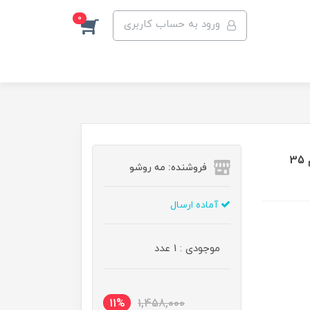
0
ورود به حساب کاربری
پرایمر روشن کننده پوست فلورمار مدل Illuminating حجم 35
فروشنده: مه رو‌شو
آماده ارسال
موجودی : 1 عدد
11%
1,458,000