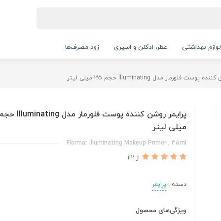
لوازم بهداشتی
عطر، ادکلن و اسپری
زود مصرف‌ها
وست فلورمار مدل Illuminating حجم 35 میلی لیتر
میلی لیتر
Flormar Illuminating Makeup Primer , 35ml
از 22
دسته :
پرایمر
ویژگی‌های محصول