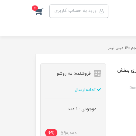
0
ورود به حساب کاربری
ری بنفش
فروشنده: مه رو‌شو
Dom
آماده ارسال
موجودی : 1 عدد
6%
590,000