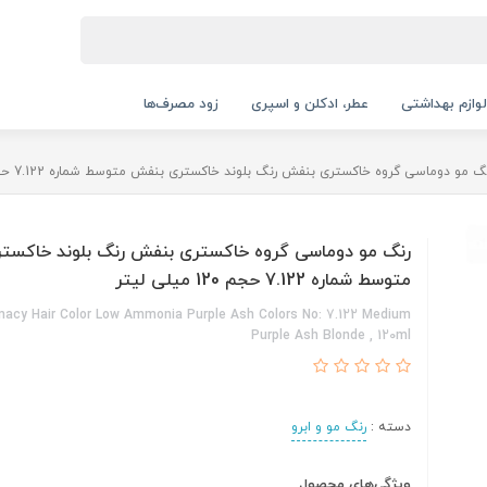
لوازم بهداشتی
عطر، ادکلن و اسپری
زود مصرف‌ها
گ مو دوماسی گروه خاکستری بنفش رنگ بلوند خاکستری بنفش متوسط شماره 7.122 حجم 120 میلی لیتر
رنگ مو دوماسی گروه خاکستری بنفش رنگ بلوند خاکست
متوسط شماره 7.122 حجم 120 میلی لیتر
acy Hair Color Low Ammonia Purple Ash Colors No: 7.122 Medium
Purple Ash Blonde , 120ml
دسته :
رنگ مو و ابرو
ویژگی‌های محصول