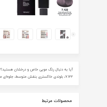
آیا به دنبال رنگ مویی خاص و درخشان هستید؟ ر
7.122، بلوندی خاکستری بنفش متوسط، جلوه‌ای مدرن و شیک به موهایتان می‌بخشد. با حجم 120 میلی‌ لیتر، پوشش یکنواخت و ماندگاری فوق‌العاده‌ای را تجربه کنید.
محصولات مرتبط