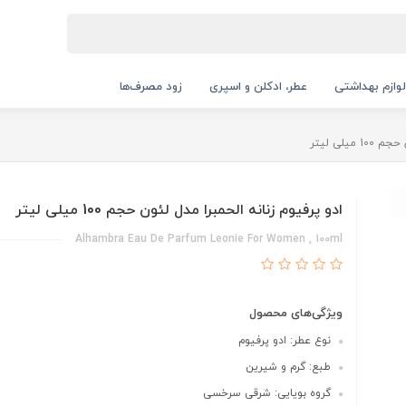
لوازم بهداشتی
عطر، ادکلن و اسپری
زود مصرف‌ها
یلی لیتر
ادو پرفیوم زنانه الحمبرا مدل لئون حجم 100 میلی لیتر
Alhambra Eau De Parfum Leonie For Women , 100ml
ویژگی‌های محصول
نوع عطر: ادو پرفیوم
طبع: گرم و شیرین
گروه بویایی: شرقی سرخسی