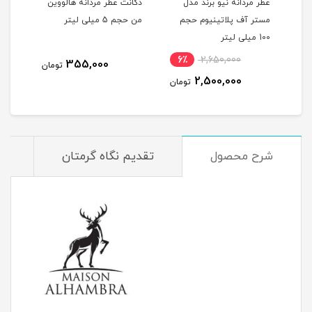
عطر مردانه نیو برند مدل
دکانت عطر مردانه هالووین
دکان
ستیژ د من گری حجم 75
مستر آف پلاتینیوم حجم
من حجم 5 میلی لیتر
اکستریم
100 میلی لیتر
6٪
2,650,000
2
355,000
تومان
2,500,000
مان
تومان
شرح محصول
تقدیم نگاه گرمتان
م