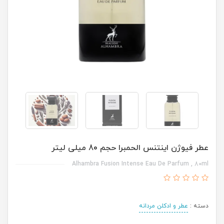
عطر فیوژن اینتنس الحمبرا حجم 80 میلی لیتر
Alhambra Fusion Intense Eau De Parfum , 80ml
دسته :
عطر و ادکلن مردانه