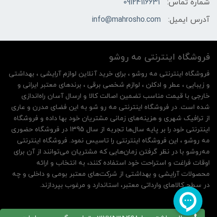
شماره تماس:
09124116631
آدرس ایمیل:
info@mahrosho.com
فروشگاه اینترنتی مه‌ رو‌شو
فروشگاه اینترنتی مه‌ رو‌شو ، برای خرید آنلاین لوازم آرایشی ، بهداشتی
و زیبایی ، عطر و ادکلن ، لوازم شخصی برقی ، برندهای معتبر ایرانی و
خارجی با قیمت مناسب تضمین اصالت کالا و ارسال آسان راه‌اندازی
شده است. در فروشگاه اینترنتی مه رو شو به این فضای مدرن و عاری
از ترافیک شهری و هزینه‌های زمانی مشتریان خود بها داده و فروشگاه
اینترنتی خود را بر پایه سال‌ها تجربه از سال 1395 در فروشگاه حضوری
مه روشو ، این فروشگاه اینترنتی را تاسیس نمود. فروشگاه اینترنتی
مه‌رو‌شو با در نظر گرفتن زمان‌هایی که مشتریان می‌توانند از آن‌ برای
اوقات فراغت و استراحت خود استفاده کنند، به انتخاب و ارائه
محصولات آرایشی و بهداشتی از شرکت‌های معتبر بومی و داخلی و چه
در سطح کالاهای وارداتی معتبر، استاندارد و مرغوب بپردازند.