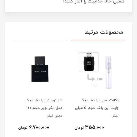
همین حالا جذابیت را آغاز کنید!
محصولات مرتبط
ا
دکانت عطر مردانه لالیک
ادو تویلت مردانه لالیک
عطر 
ا مدل 212 VIP حجم 5
وایت این بلک حجم 5 میلی
مدل انکر نویر حجم 100
کلای
لیتر
میلی لیتر
6,700,000
355,000
مان
تومان
تومان