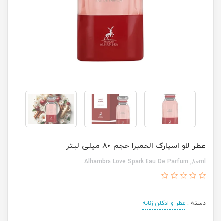
عطر لاو اسپارک الحمبرا حجم 80 میلی لیتر
Alhambra Love Spark Eau De Parfum ,80ml
دسته :
عطر و ادکلن زنانه