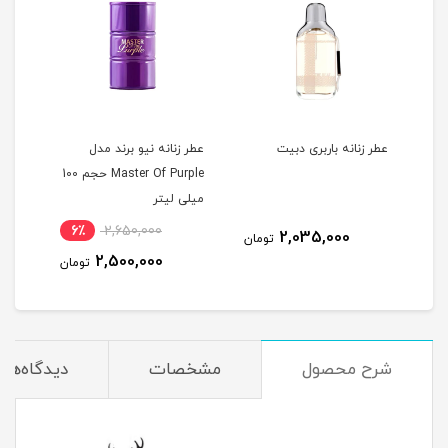
عطر زنانه باربری دبيت
عطر زنانه نیو برند مدل
Master Of Purple حجم 100
میلی لیتر
6٪
2,650,000
2,035,000
مان
تومان
2,500,000
تومان
شرح محصول
مشخصات
دیدگاه‌ها