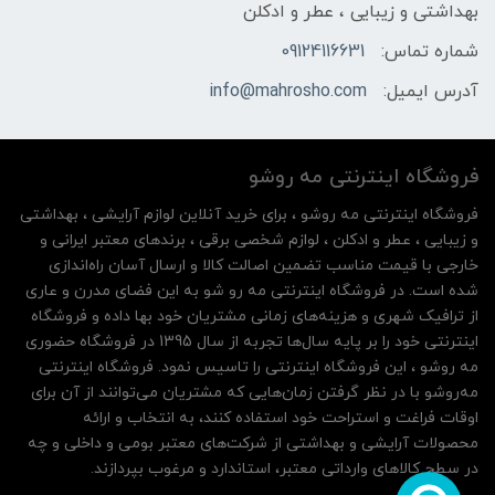
بهداشتی و زیبایی ، عطر و ادکلن
شماره تماس:
09124116631
آدرس ایمیل:
info@mahrosho.com
فروشگاه اینترنتی مه‌ رو‌شو
فروشگاه اینترنتی مه‌ رو‌شو ، برای خرید آنلاین لوازم آرایشی ، بهداشتی
و زیبایی ، عطر و ادکلن ، لوازم شخصی برقی ، برندهای معتبر ایرانی و
خارجی با قیمت مناسب تضمین اصالت کالا و ارسال آسان راه‌اندازی
شده است. در فروشگاه اینترنتی مه رو شو به این فضای مدرن و عاری
از ترافیک شهری و هزینه‌های زمانی مشتریان خود بها داده و فروشگاه
اینترنتی خود را بر پایه سال‌ها تجربه از سال 1395 در فروشگاه حضوری
مه روشو ، این فروشگاه اینترنتی را تاسیس نمود. فروشگاه اینترنتی
مه‌رو‌شو با در نظر گرفتن زمان‌هایی که مشتریان می‌توانند از آن‌ برای
اوقات فراغت و استراحت خود استفاده کنند، به انتخاب و ارائه
محصولات آرایشی و بهداشتی از شرکت‌های معتبر بومی و داخلی و چه
در سطح کالاهای وارداتی معتبر، استاندارد و مرغوب بپردازند.