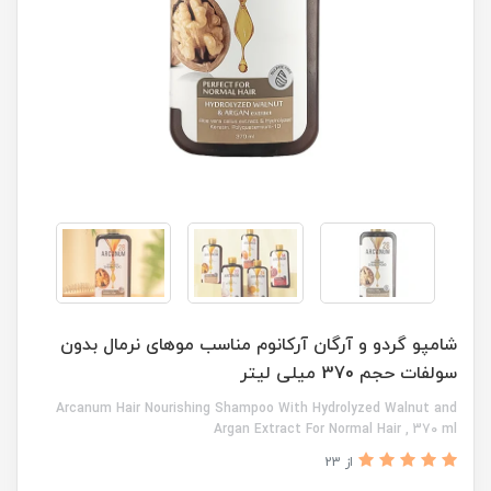
شامپو گردو و آرگان آرکانوم مناسب موهای نرمال بدون
سولفات حجم 370 میلی لیتر
Arcanum Hair Nourishing Shampoo With Hydrolyzed Walnut and
Argan Extract For Normal Hair , 370 ml
از 23