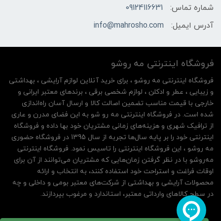
شماره تماس:
09124116631
آدرس ایمیل:
info@mahrosho.com
فروشگاه اینترنتی مه‌ رو‌شو
فروشگاه اینترنتی مه‌ رو‌شو ، برای خرید آنلاین لوازم آرایشی ، بهداشتی
و زیبایی ، عطر و ادکلن ، لوازم شخصی برقی ، برندهای معتبر ایرانی و
خارجی با قیمت مناسب تضمین اصالت کالا و ارسال آسان راه‌اندازی
شده است. در فروشگاه اینترنتی مه رو شو به این فضای مدرن و عاری
از ترافیک شهری و هزینه‌های زمانی مشتریان خود بها داده و فروشگاه
اینترنتی خود را بر پایه سال‌ها تجربه از سال 1395 در فروشگاه حضوری
مه روشو ، این فروشگاه اینترنتی را تاسیس نمود. فروشگاه اینترنتی
مه‌رو‌شو با در نظر گرفتن زمان‌هایی که مشتریان می‌توانند از آن‌ برای
اوقات فراغت و استراحت خود استفاده کنند، به انتخاب و ارائه
محصولات آرایشی و بهداشتی از شرکت‌های معتبر بومی و داخلی و چه
در سطح کالاهای وارداتی معتبر، استاندارد و مرغوب بپردازند.