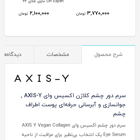
Lift Expert حاوی طلای 24
عیار حجم 15 میلی لیتر
2,100,000
3,770,000
مان
تومان
تومان
شرح محصول
مشخصات
دیدگاه‌ها
سرم دور چشم کلاژن اکسیس وای AXIS-Y ,
جوانسازی و آبرسانی حرفه‌ای پوست اطراف
چشم
سرم دور چشم اکسیس وای AXIS Y Vegan Collagen
Eye Serum یک انتخاب بی‌نظیر برای مراقبت از ناحیه