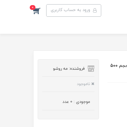
0
ورود به حساب کاربری
شامپو تثبیت کننده رنگ مو باباریا مدل Color Capture حجم 500
فروشنده: مه رو‌شو
ناموجود
موجودی : 0 عدد