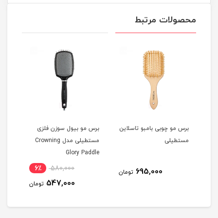
محصولات مرتبط
این
برس مو چوبی بامبو تاسلاین
برس مو بیول سوزن فلزی
برس 
مستطیلی
مستطیلی مدل Crowning
rush
Glory Paddle
6٪
580,000
695,000
مان
تومان
547,000
تومان