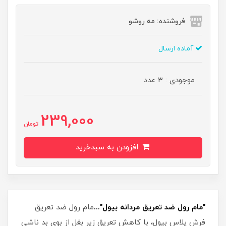
فروشنده: مه رو‌شو
آماده ارسال
موجودی : 3 عدد
239,000
تومان
افزودن به سبدخرید
"مام رول ضد تعریق مردانه بیول"...
مام رول ضد تعریق
فرش پلاس بیول، با کاهش تعریق زیر بغل از بوی بد ناشی