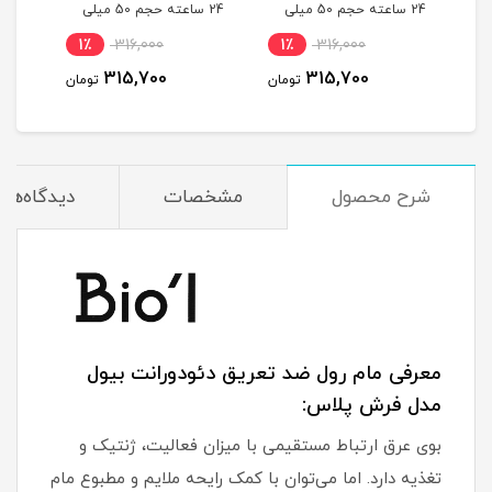
یلی
24 ساعته حجم 50 میلی
24 ساعته حجم 50 میلی
لیتر
لیتر
میلی
1٪
316,000
1٪
316,000
1
315,700
315,700
مان
تومان
تومان
شرح محصول
مشخصات
دیدگاه‌ها
معرفی مام رول ضد تعریق دئودورانت بیول
مدل فرش پلاس:
بوی عرق ارتباط مستقیمی با میزان فعالیت، ژنتیک و
تغذیه دارد. اما می‌توان با کمک رایحه ملایم و مطبوع مام