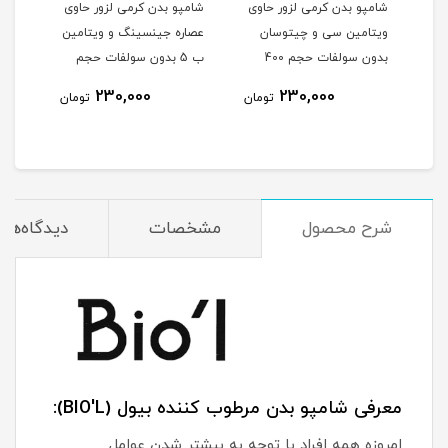
شامپو بدن کرمی لزور حاوی
شامپو بدن کرمی لزور حاوی
شامپ
ول حجم 315 میلی
ویتامین سی و چیتوسان
عصاره جینسینگ و ویتامین
عصار
بدون سولفات حجم 400
ب 5 بدون سولفات حجم
حجم 400 میلی
میلی لیتر
400 میلی لیتر
230,000
230,000
مان
تومان
تومان
شرح محصول
مشخصات
دیدگاه‌ها
معرفی شامپو بدن مرطوب کننده بیول (BIO'L):
امروزه همه افراد با توجه به بیشتر شدن عوامل