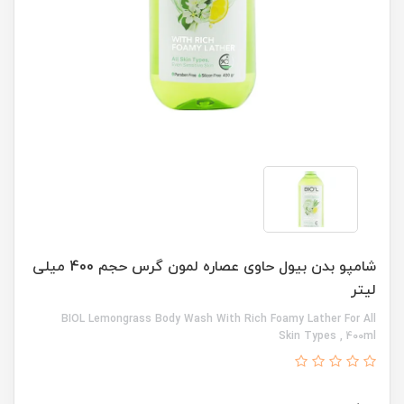
شامپو بدن بیول حاوی عصاره لمون گرس حجم 400 میلی
لیتر
BIOL Lemongrass Body Wash With Rich Foamy Lather For All
Skin Types , 400ml