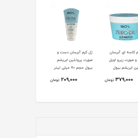
م کاسه ای آبرسان
ژل کرم آبرسان دست و
کرم تیوپی آبرسان سافت
 صورت زیرو اویل
صورت پروتئین ابریشم
اپریکات هندولوژی حاوی
ین ابریشم بیول
بیول حجم 70 میلی لیتر
شی باتر و روغن بادام
حجم 50 میلی لیتر
1٪
194,000
209,000
379,000
تومان
تومان
193,500
توم