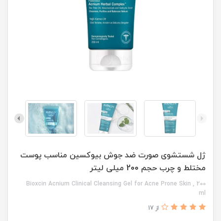
ژل شستشوی صورت ضد جوش بیوکسین مناسب پوست
مختلط و چرب حجم 200 میلی لیتر
Bioxcin Acnium Clinical Cleansing Gel for Acne Prone Skin , 200
ml
از 17