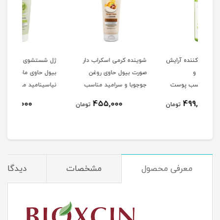
ایش
شوینده کرمی اسکراب دار
ژل شستشوی اسکراب دار
ژل 
صورت بیول حاوی روغن
بیول حاوی ماچا و
حاوی
ت
جوجوبا و سرامید مناسب
نیاسینامید مناسب پوست
هیال
25
پوست خشک و معمولی
چرب تا نرمال حجم 200
پوست
455,000
455,000
مان
تومان
تومان
حجم 200 میلی لیتر
میلی لیتر
حجم 250 میلی
معرفی محصول
مشخصات
دیدگاه‌ه