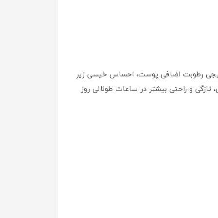
فناوری Micro-Sponges است. این فناوری با جذب تدریجی رطوبت اضافی پوست، احساس خیسی زیر
تازگی و راحتی بیشتر در ساعات طولانی روز