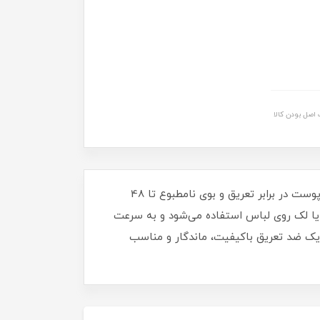
اصل بودن کالا
مام رول ضد تعریق بیلی مدل اکتیو اسپرت 48 ساعته حجم 50 میلی‌ لیتر با فرمولاسیون پیشرفته و رایحه‌ای شاداب، از پوست در برابر تعریق و بوی نامطبوع تا 48
دهد، بدون ایجاد سفیدک یا لک روی لباس استفاده می‌شود و به‌ سرعت
 یک ضد تعریق باکیفیت، ماندگار و مناسب