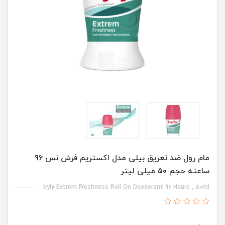
مام رول ضد تعریق بیلی مدل اکستریم فرش نس 96
ساعته حجم 50 میلی لیتر
byly Extrem Freshness Roll On Deodorant 96 Hours , 50ml