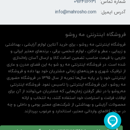
شماره تماس:
09124116631
آدرس ایمیل:
info@mahrosho.com
فروشگاه اینترنتی مه‌ رو‌شو
فروشگاه اینترنتی مه‌ رو‌شو ، برای خرید آنلاین لوازم آرایشی ، بهداشتی
و زیبایی ، عطر و ادکلن ، لوازم شخصی برقی ، برندهای معتبر ایرانی و
خارجی با قیمت مناسب تضمین اصالت کالا و ارسال آسان راه‌اندازی
شده است. در فروشگاه اینترنتی مه رو شو به این فضای مدرن و عاری
از ترافیک شهری و هزینه‌های زمانی مشتریان خود بها داده و فروشگاه
اینترنتی خود را بر پایه سال‌ها تجربه از سال 1395 در فروشگاه حضوری
مه روشو ، این فروشگاه اینترنتی را تاسیس نمود. فروشگاه اینترنتی
مه‌رو‌شو با در نظر گرفتن زمان‌هایی که مشتریان می‌توانند از آن‌ برای
اوقات فراغت و استراحت خود استفاده کنند، به انتخاب و ارائه
محصولات آرایشی و بهداشتی از شرکت‌های معتبر بومی و داخلی و چه
در سطح کالاهای وارداتی معتبر، استاندارد و مرغوب بپردازند.