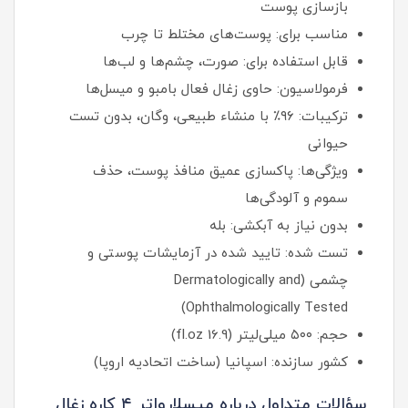
بازسازی پوست
مناسب برای: پوست‌های مختلط تا چرب
قابل استفاده برای: صورت، چشم‌ها و لب‌ها
فرمولاسیون: حاوی زغال فعال بامبو و میسل‌ها
ترکیبات: ۹۶٪ با منشاء طبیعی، وگان، بدون تست
حیوانی
ویژگی‌ها: پاکسازی عمیق منافذ پوست، حذف
سموم و آلودگی‌ها
بدون نیاز به آبکشی: بله
تست شده: تایید شده در آزمایشات پوستی و
چشمی (Dermatologically and
Ophthalmologically Tested)
حجم: ۵۰۰ میلی‌لیتر (16.9 fl.oz)
کشور سازنده: اسپانیا (ساخت اتحادیه اروپا)
سؤالات متداول درباره میسلارواتر ۴ کاره زغال