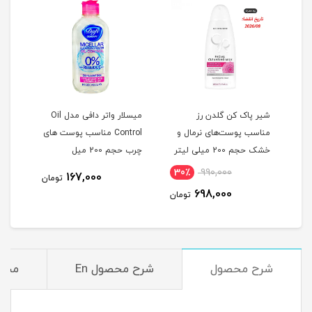
میسلار کلیزینگ واتر 3 در 1
شیر پاک کن گلدن رز
میسلار واتر دافی مدل Oil
مناسب پوست‌های نرمال و
Control مناسب پوست های
خشک حجم 200 میلی لیتر
چرب حجم 200 میل
30٪
990,000
167,000
مان
تومان
698,000
تومان
شرح محصول
شرح محصول En
مشخ