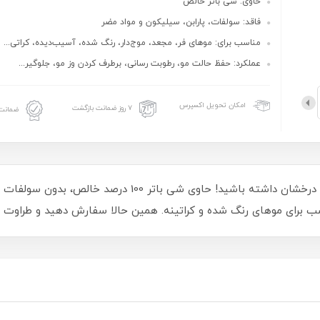
حاوی: شی باتر خالص
فاقد: سولفات، پارابن، سیلیکون و مواد مضر
مناسب برای: موهای فر، مجعد، موج‌دار، رنگ شده، آسیب‌دیده، کراتی...
عملکرد: حفظ حالت مو، رطوبت رسانی، برطرف کردن وز مو، جلوگیر...
امکان تحویل اکسپرس
۷ روز ضمانت بازگشت
ضمانت 
با شامپو موهای فر کانتو، فرهایی خوش حالت و درخشان داشته با
سب برای موهای رنگ شده و کراتینه. همین حالا سفارش دهید و طراوت ر