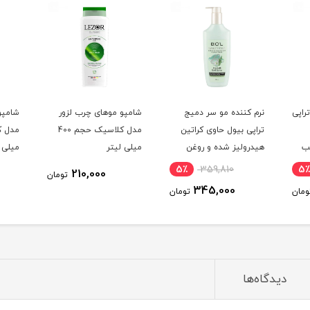
راپی
نرم کننده مو سر دمیج
شامپو موهای چرب لزور
شامپو 
تراپی بیول حاوی کراتین
مدل کلاسیک حجم 400
ب
هیدرولیز شده و روغن
میلی لیتر
میلی ل
ده
دانه کینوا مناسب موهای
5٪
359,810
5٪
210,000
تومان
لفات حجم 300
خشک و شکننده و آسیب
345,000
ومان
تومان
دیده بدون سولفات حجم
300 میلی لیتر
دیدگاه‌ها