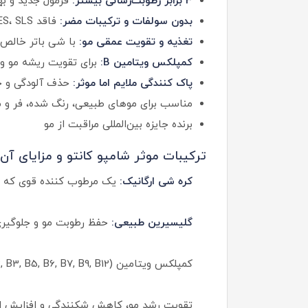
3 برابر رطوبت‌رسانی بیشتر:
فرمول جدید و به
بدون سولفات و ترکیبات مضر:
فاقد SLES، SLS، سیلیکون، پارابن و روغن‌های معدنی
تغذیه و تقویت عمقی مو:
با شی باتر خالص 
کمپلکس ویتامین B:
برای تقویت ریشه مو 
پاک کنندگی ملایم اما موثر:
حذف آلودگی و چ
مناسب برای موهای طبیعی، رنگ شده، فر و 
برنده جایزه بین‌المللی مراقبت از مو
ترکیبات موثر شامپو کانتو و مزایای آن‌ه
کره شی ارگانیک:
یک مرطوب کننده قوی که موه
گلیسیرین طبیعی:
حفظ رطوبت مو و جلوگیری
کمپلکس ویتامین (B (B1, B2, B3, B5, B6, B7, B9, B12
تقویت رشد مو، کاهش شکنندگی و افزایش ا