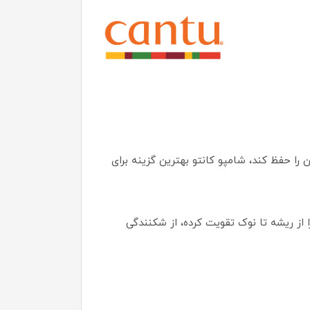
 را حفظ کند، شامپو کانتو بهترین گزینه برای
مضر، با ترکیبی غنی از کره شی ارگانیک و کمپلکس ویتامین B، موهای شما را از ریشه تا نوک تقویت کرده، از شکنندگی