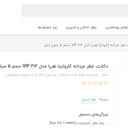
لوازم بهداشتی
عطر، ادکلن و اسپری
زود مصرف‌ها
 مردانه کارولینا هررا مدل 212 VIP حجم 5 میلی لیتر
دکانت عطر مردانه کارولینا هررا مدل 212 VIP حجم 5 میلی لیتر
Carolina Herrera 212 VIP Eau De Toilette For Men Decant , 5ml
دسته :
عطر جیبی
ویژگی‌های محصول
نوع عطر: ادوتویلت (Eau De Toilette)