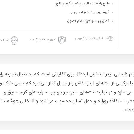
طبع رایحه: ملایم و کمی گرم و تلخ
گروه بویایی: ادویه ، چوب
فصل پیشنهادی: تمام فصول
امکان تحویل اکسپرس
۷ روز ضمانت بازگشت
ضمانت 
دکانت عطر مردانه کارولینا هررا 212 وی ای پی حجم 5 میلی لیتر انتخابی ایده‌آل برای آقایانی اس
 ادوتویلت 212 VIP تهیه شده و با ترکیبی از نت‌های لیمو، فلفل و زنجبیل آغاز می‌شود که 
عطر، استفاده روزانه و حمل آسان محسوب می‌شود و انتخابی هوشمندا
دهند.