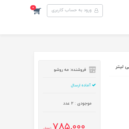
0
ورود به حساب کاربری
فروشنده: مه رو‌شو
آماده ارسال
موجودی : 2 عدد
785,000
تومان