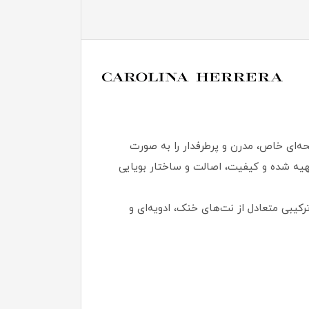
 حجم اصلی، رایحه‌ای خاص، مدرن و پرطرفدار را به صورت
 تجربه کنند. این دکانت 5 میلی لیتری از نسخه اورجینال Carolina Herrera 212 VIP Eau De Toilette For Men تهیه شده و کیفیت، اصالت و ساختار بویایی
ا ترکیبی متعادل از نت‌های خنک، ادویه‌ای و