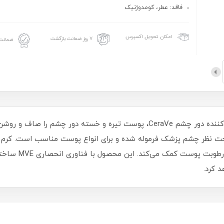
فاقد: عطر، کومدوژنیک
امکان تحویل اکسپرس
۷ روز ضمانت بازگشت
ضمانت 
کرم ترمیم کننده دور چشم CeraVe، پوست تیره و خسته دور چشم ر
نظر چشم پزشک فرموله شده و برای انواع پوست مناسب است. کرم ض
آبرسان مانند هیال
 کرد.