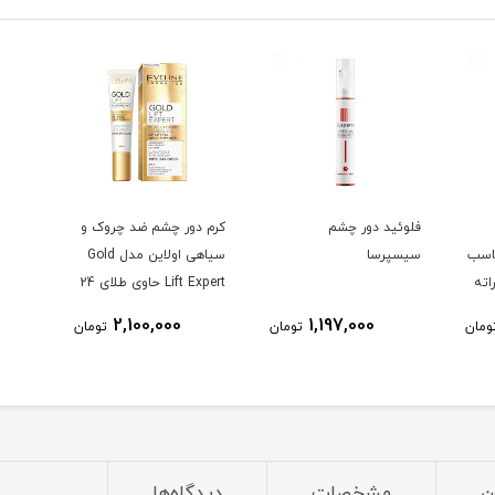
فلوئید دور چشم
کرم دور چشم ضد چروک و
ناسب
سیسپرسا
سیاهی اولاین مدل Gold
ته
Lift Expert حاوی طلای 24
عیار حجم 15 میلی لیتر
2,100,000
1,197,000
ومان
تومان
تومان
ن
مشخصات
دیدگاه‌ها