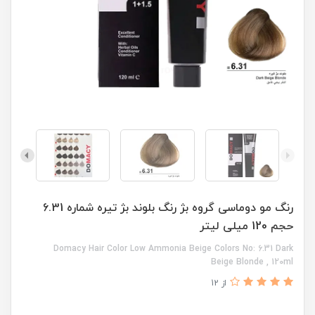
رنگ مو دوماسی گروه بژ رنگ بلوند بژ تیره شماره 6.31
حجم 120 میلی لیتر
Domacy Hair Color Low Ammonia Beige Colors No: 6.31 Dark
Beige Blonde , 120ml
از 12