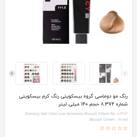
رنگ مو دوماسی گروه بیسکویتی رنگ کرم بیسکویتی
شماره 8.372 حجم 120 میلی لیتر
Domacy Hair Color Low Ammonia Biscuit Colors No: 8.372
Biscuit Cream , 120ml