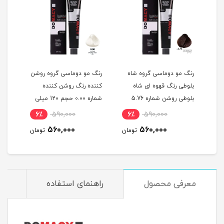
گ
رنگ مو دوماسی گروه شاه
رنگ مو دوماسی گروه روشن
رنگ 
بلوطی رنگ قهوه ای شاه
کننده رنگ روشن کننده
اکست
ربی شماره 6.603 حجم 120
بلوطی روشن شماره 5.76
شماره 0.00 حجم 120 میلی
حجم 120 میلی لیتر
لیتر
میلی
6٪
590,000
6٪
590,000
6
560,000
560,000
مان
تومان
تومان
معرفی محصول
راهنمای استفاده
م