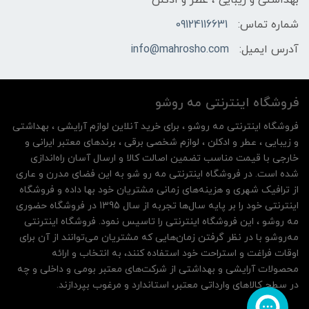
شماره تماس:
09124116631
آدرس ایمیل:
info@mahrosho.com
فروشگاه اینترنتی مه‌ رو‌شو
فروشگاه اینترنتی مه‌ رو‌شو ، برای خرید آنلاین لوازم آرایشی ، بهداشتی
و زیبایی ، عطر و ادکلن ، لوازم شخصی برقی ، برندهای معتبر ایرانی و
خارجی با قیمت مناسب تضمین اصالت کالا و ارسال آسان راه‌اندازی
شده است. در فروشگاه اینترنتی مه رو شو به این فضای مدرن و عاری
از ترافیک شهری و هزینه‌های زمانی مشتریان خود بها داده و فروشگاه
اینترنتی خود را بر پایه سال‌ها تجربه از سال 1395 در فروشگاه حضوری
مه روشو ، این فروشگاه اینترنتی را تاسیس نمود. فروشگاه اینترنتی
مه‌رو‌شو با در نظر گرفتن زمان‌هایی که مشتریان می‌توانند از آن‌ برای
اوقات فراغت و استراحت خود استفاده کنند، به انتخاب و ارائه
محصولات آرایشی و بهداشتی از شرکت‌های معتبر بومی و داخلی و چه
در سطح کالاهای وارداتی معتبر، استاندارد و مرغوب بپردازند.