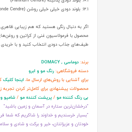
۱۰.۱: بلوند دودی پلاتینه (Platinum Cendre)
۱۲.۱: بلوند دودی خیلی خیلی روشن (Extra Light Blonde Cendre)
اگر به دنبال رنگی هستید که هم زیبایی ظاهری
محصول با فرمولاسیون غنی از کراتین و روغن‌ها
طیف‌های جذاب دودی انتخاب کنید و با خریدی م
برند:
دوماسی , DOMACY
دسته فروشگاهی:
رنگ مو و ابرو
برای آشنایی با روش‌های ارسال ما،
اینجا کلیک
کن
محصولات پیشنهادی برای کامل‌تر کردن تجربه ز
بی رنگ کننده مو
/
پرپشت کننده مو
/
شامپو و 
"درخشان‌ترین ستاره در آسمان و زمین باشید"
"بسیار خرسندیم و خداوند را شاکریم که شما فروش
خودتان و عزیزانتان، خیر و برکت و شادی و سلامت