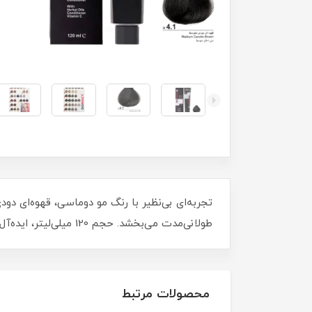
طولانی‌مدت می‌بخشد. حجم 120 میلی‌لیتر، ایده‌آل برای پوشش کامل و یکنواخت. انتخابی جذاب برای ظاهری خاص و شیک!
محصولات مرتبط