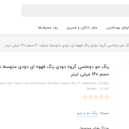
لوازم بهداشتی
عطر، ادکلن و اسپری
زود مصرف‌ها
گ مو دوماسی گروه دودی رنگ قهوه ای دودی متوسط شماره 4.1 حجم 120 میلی لیتر
حجم 120 میلی لیتر
cy Hair Color Low Ammonia Cendre Colors No: 4.1 Medium Cendre
Brown , 120ml
دسته :
رنگ مو و ابرو
ویژگی‌های محصول