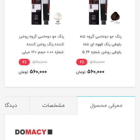
گ
رنگ مو دوماسی گروه شاه
رنگ مو دوماسی گروه روشن
رنگ 
بلوطی رنگ قهوه ای شاه
کننده رنگ روشن کننده
اکست
ربی شماره 6.603 حجم 120
بلوطی روشن شماره 5.76
شماره 0.00 حجم 120 میلی
حجم 120 میلی لیتر
لیتر
میلی
6٪
590,000
6٪
590,000
6
560,000
560,000
مان
تومان
تومان
معرفی محصول
مشخصات
دیدگاه‌ه