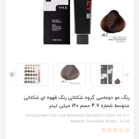
رنگ مو دوماسی گروه شکلاتی رنگ قهوه ای شکلاتی
متوسط شماره 4.7 حجم 120 میلی لیتر
Domacy Hair Color Low Ammonia Chocolate Colors No: 4.7
Medium Chocolate Brown , 120ml