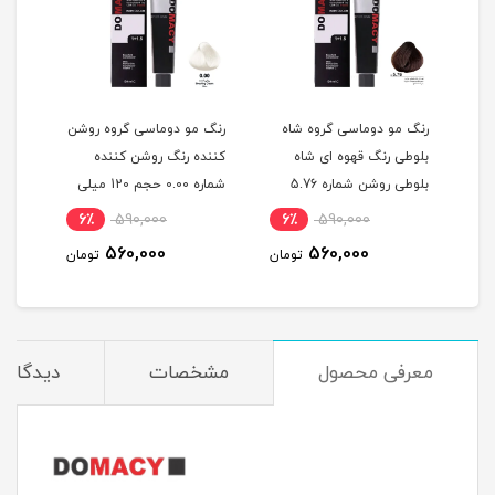
گ
رنگ مو دوماسی گروه شاه
رنگ مو دوماسی گروه روشن
رنگ 
بلوطی رنگ قهوه ای شاه
کننده رنگ روشن کننده
اکست
ربی شماره 6.603 حجم 120
بلوطی روشن شماره 5.76
شماره 0.00 حجم 120 میلی
حجم 120 میلی لیتر
لیتر
میلی
6٪
590,000
6٪
590,000
6
560,000
560,000
مان
تومان
تومان
معرفی محصول
مشخصات
دیدگاه‌ه